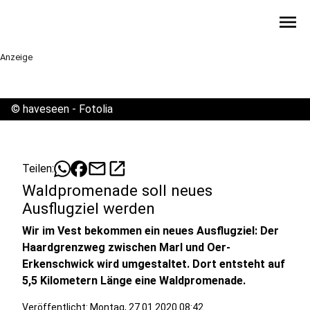
menu
Anzeige
©
haveseen - Fotolia
mail
open_in_new
Teilen:
Waldpromenade soll neues
Ausflugziel werden
Wir im Vest bekommen ein neues Ausflugziel: Der
Haardgrenzweg zwischen Marl und Oer-
Erkenschwick wird umgestaltet. Dort entsteht auf
5,5 Kilometern Länge eine Waldpromenade.
Veröffentlicht:
Montag, 27.01.2020 08:42