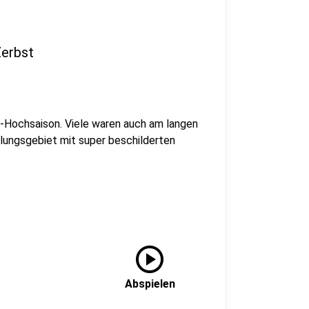
Zerbst
er-Hochsaison. Viele waren auch am langen
ungsgebiet mit super beschilderten
play_circle
Abspielen