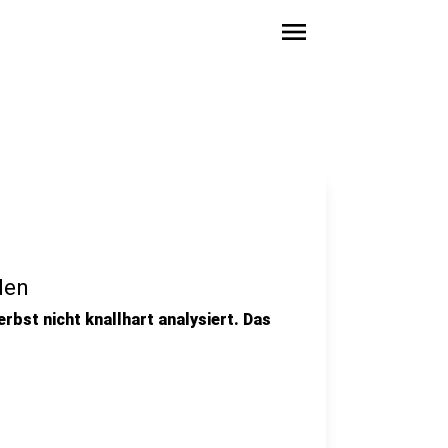
menu
den
erbst nicht knallhart analysiert. Das