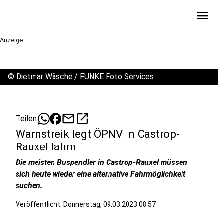
menu
Anzeige
©
Dietmar Wäsche / FUNKE Foto Services
mail
open_in_new
Teilen:
Warnstreik legt ÖPNV in Castrop-
Rauxel lahm
Die meisten Buspendler in Castrop-Rauxel müssen
sich heute wieder eine alternative Fahrmöglichkeit
suchen.
Veröffentlicht:
Donnerstag, 09.03.2023 08:57