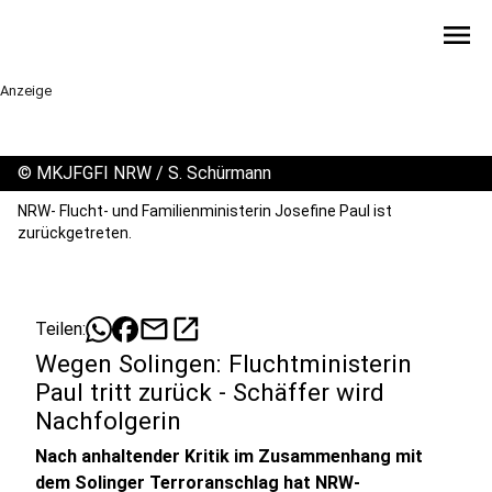
menu
Anzeige
©
MKJFGFI NRW / S. Schürmann
NRW- Flucht- und Familienministerin Josefine Paul ist
zurückgetreten.
mail
open_in_new
Teilen:
Wegen Solingen: Fluchtministerin
Paul tritt zurück - Schäffer wird
Nachfolgerin
Nach anhaltender Kritik im Zusammenhang mit
dem Solinger Terroranschlag hat NRW-