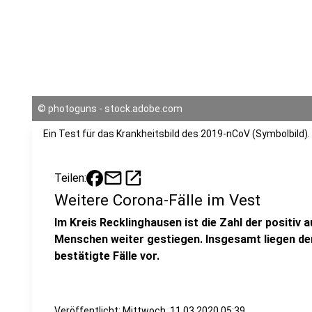
©
photoguns - stock.adobe.com
Ein Test für das Krankheitsbild des 2019-nCoV (Symbolbild).
mail
open_in_new
Teilen:
Weitere Corona-Fälle im Vest
Im Kreis Recklinghausen ist die Zahl der positiv
Menschen weiter gestiegen. Insgesamt liegen d
bestätigte Fälle vor.
Veröffentlicht:
Mittwoch, 11.03.2020 05:39