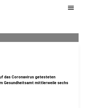
menu
 auf das Coronavirus getesteten
em Gesundheitsamt mittlerweile sechs