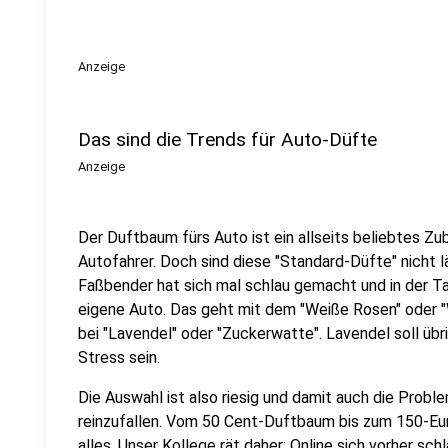
Anzeige
Das sind die Trends für Auto-Düfte
Anzeige
Der Duftbaum fürs Auto ist ein allseits beliebtes Zu
Autofahrer. Doch sind diese "Standard-Düfte" nicht 
Faßbender hat sich mal schlau gemacht und in der Ta
eigene Auto. Das geht mit dem "Weiße Rosen" oder 
bei "Lavendel" oder "Zuckerwatte". Lavendel soll üb
Stress sein.
Die Auswahl ist also riesig und damit auch die Prob
reinzufallen. Vom 50 Cent-Duftbaum bis zum 150-Eur
alles. Unser Kollege rät daher: Online sich vorher s