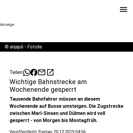
menu
Anzeige
©
anjajuli - Fotolia
mail
open_in_new
Teilen:
Wichtige Bahnstrecke am
Wochenende gesperrt
Tausende Bahnfahrer müssen an diesem
Wochenende auf Busse umsteigen. Die Zugstrecke
zwischen Marl-Sinsen und Dülmen wird voll
gesperrt - von Morgen bis Montagfrüh.
Veröffentlicht:
Freitag, 20.12.2019 04:56