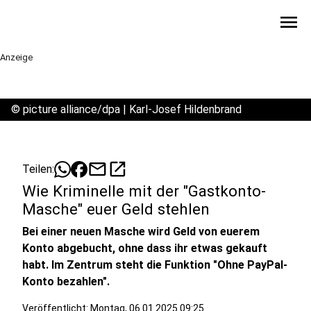
menu
Anzeige
©
picture alliance/dpa | Karl-Josef Hildenbrand
mail
open_in_new
Teilen:
Wie Kriminelle mit der "Gastkonto-
Masche" euer Geld stehlen
Bei einer neuen Masche wird Geld von euerem
Konto abgebucht, ohne dass ihr etwas gekauft
habt. Im Zentrum steht die Funktion "Ohne PayPal-
Konto bezahlen".
Veröffentlicht:
Montag, 06.01.2025 09:25