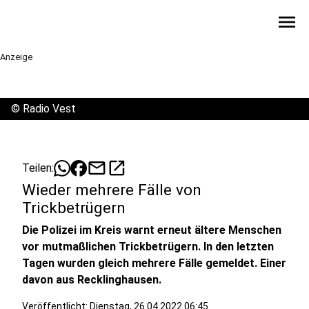
menu
Anzeige
©
Radio Vest
mail
open_in_new
Teilen:
Wieder mehrere Fälle von
Trickbetrügern
Die Polizei im Kreis warnt erneut ältere Menschen
vor mutmaßlichen Trickbetrügern. In den letzten
Tagen wurden gleich mehrere Fälle gemeldet. Einer
davon aus Recklinghausen.
Veröffentlicht:
Dienstag, 26.04.2022 06:45