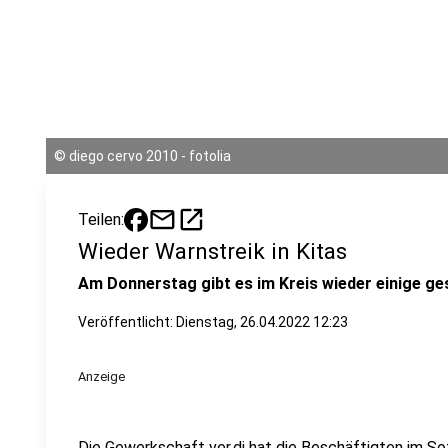
©
diego cervo 2010 - fotolia
mail
open_in_new
Teilen:
Wieder Warnstreik in Kitas
Am Donnerstag gibt es im Kreis wieder einige ge
Veröffentlicht:
Dienstag, 26.04.2022 12:23
Anzeige
Die Gewerkschaft ver.di hat die Beschäftigten im So