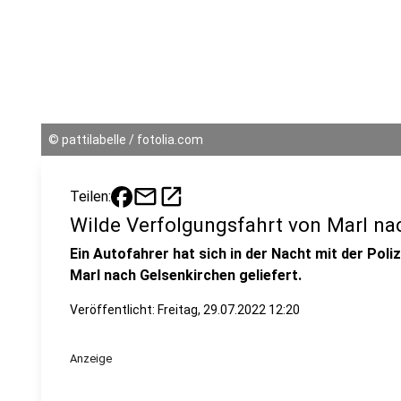
©
pattilabelle / fotolia.com
mail
open_in_new
Teilen:
Wilde Verfolgungsfahrt von Marl na
Ein Autofahrer hat sich in der Nacht mit der Poli
Marl nach Gelsenkirchen geliefert.
Veröffentlicht:
Freitag, 29.07.2022 12:20
Anzeige