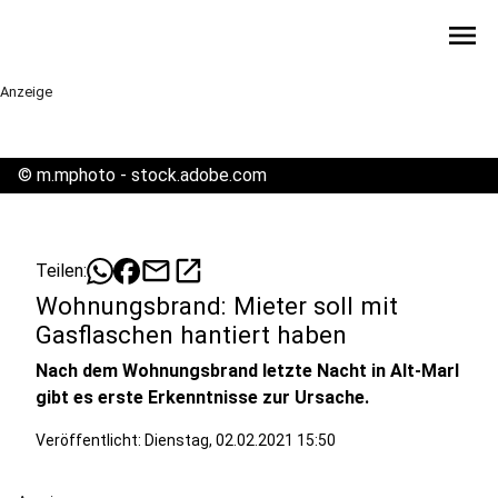
menu
Anzeige
©
m.mphoto - stock.adobe.com
mail
open_in_new
Teilen:
Wohnungsbrand: Mieter soll mit
Gasflaschen hantiert haben
Nach dem Wohnungsbrand letzte Nacht in Alt-Marl
gibt es erste Erkenntnisse zur Ursache.
Veröffentlicht:
Dienstag, 02.02.2021 15:50