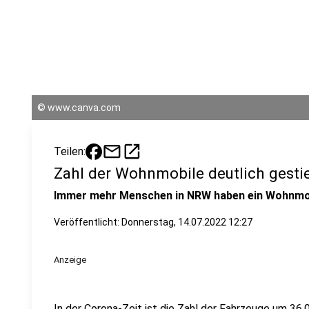
©
www.canva.com
mail
open_in_new
Teilen:
Zahl der Wohnmobile deutlich gesti
Immer mehr Menschen in NRW haben ein Wohnmob
Veröffentlicht:
Donnerstag, 14.07.2022 12:27
Anzeige
In der Corona-Zeit ist die Zahl der Fahrzeuge um 36