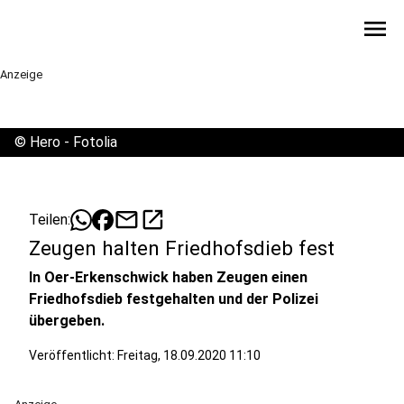
menu
Anzeige
©
Hero - Fotolia
mail
open_in_new
Teilen:
Zeugen halten Friedhofsdieb fest
In Oer-Erkenschwick haben Zeugen einen
Friedhofsdieb festgehalten und der Polizei
übergeben.
Veröffentlicht:
Freitag, 18.09.2020 11:10