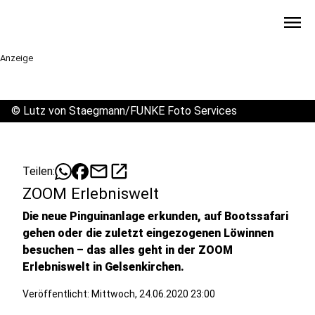
menu
Anzeige
©
Lutz von Staegmann/FUNKE Foto Services
mail
open_in_new
Teilen:
ZOOM Erlebniswelt
Die neue Pinguinanlage erkunden, auf Bootssafari
gehen oder die zuletzt eingezogenen Löwinnen
besuchen – das alles geht in der
ZOOM
Erlebniswelt in Gelsenkirchen.
Veröffentlicht:
Mittwoch, 24.06.2020 23:00