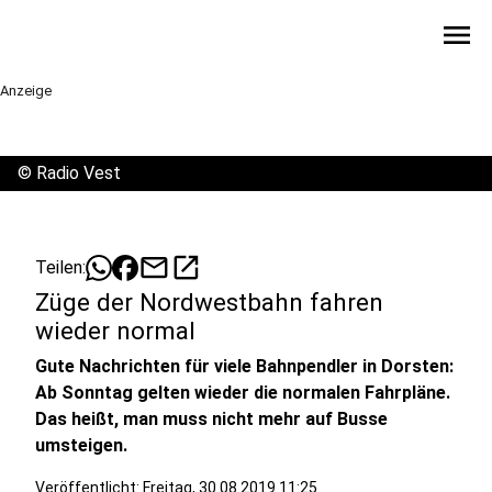
menu
Anzeige
©
Radio Vest
mail
open_in_new
Teilen:
Züge der Nordwestbahn fahren
wieder normal
Gute Nachrichten für viele Bahnpendler in Dorsten:
Ab Sonntag gelten wieder die normalen Fahrpläne.
Das heißt, man muss nicht mehr auf Busse
umsteigen.
Veröffentlicht:
Freitag, 30.08.2019 11:25