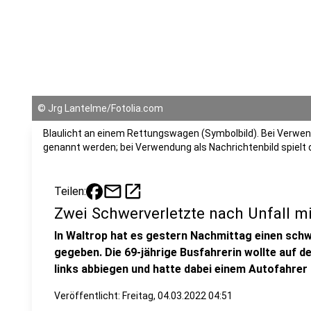
©
Jrg Lantelme/Fotolia.com
Blaulicht an einem Rettungswagen (Symbolbild). Bei Verwend
genannt werden; bei Verwendung als Nachrichtenbild spielt
mail
open_in_new
Teilen:
Zwei Schwerverletzte nach Unfall m
In Waltrop hat es gestern Nachmittag einen schw
gegeben. Die 69-jährige Busfahrerin wollte auf d
links abbiegen und hatte dabei einem Autofahre
Veröffentlicht:
Freitag, 04.03.2022 04:51