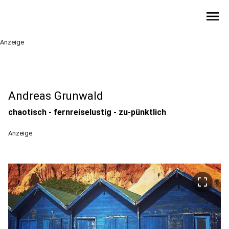
menu
Anzeige
Andreas Grunwald
chaotisch - fernreiselustig - zu-pünktlich
Anzeige
crop_free