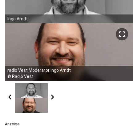
Ingo Arndt
crop_free
radio Vest Moderator Ingo Arndt
©
Radio Vest
chevron_left
chevron_right
Anzeige