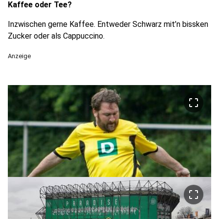
Kaffee oder Tee?
Inzwischen gerne Kaffee. Entweder Schwarz mit’n bissken
Zucker oder als Cappuccino.
Anzeige
crop_free
crop_free