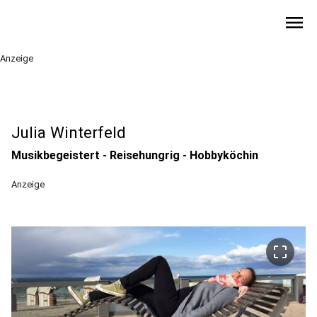
menu
Anzeige
Julia Winterfeld
Musikbegeistert - Reisehungrig - Hobbyköchin
Anzeige
crop_free