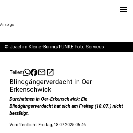
menu
Anzeige
©
Joachim Kleine-Büning/FUNKE Foto Services
mail
open_in_new
Teilen:
Blindgängerverdacht in Oer-
Erkenschwick
Durchatmen in Oer-Erkenschwick: Ein
Blindgängerverdacht hat sich am Freitag (18.07.) nicht
bestätigt.
Veröffentlicht:
Freitag, 18.07.2025 06:46