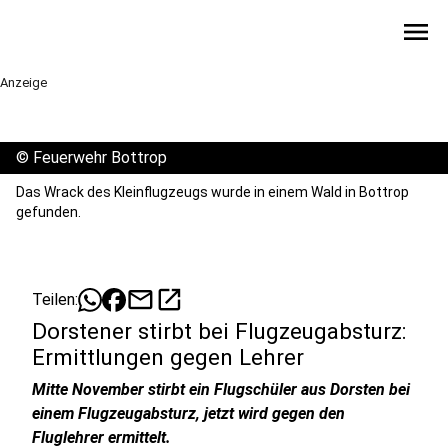
menu
Anzeige
©
Feuerwehr Bottrop
Das Wrack des Kleinflugzeugs wurde in einem Wald in Bottrop
gefunden.
mail
open_in_new
Teilen:
Dorstener stirbt bei Flugzeugabsturz:
Ermittlungen gegen Lehrer
Mitte November stirbt ein Flugschüler aus Dorsten bei
einem Flugzeugabsturz, jetzt wird gegen den
Fluglehrer ermittelt.