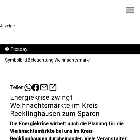
menu
Anzeige
©
Pixabay
Symbolbild Beleuchtung Weihnachtsmarkt
mail
open_in_new
Teilen:
Energiekrise zwingt
Weihnachtsmärkte im Kreis
Recklinghausen zum Sparen
Die
Energiekrise
wirbelt auch die Planung für die
W
eihnachtsmärkte
bei uns im
Kreis
Recklinghausen
durcheinander. Viele Veranstalter