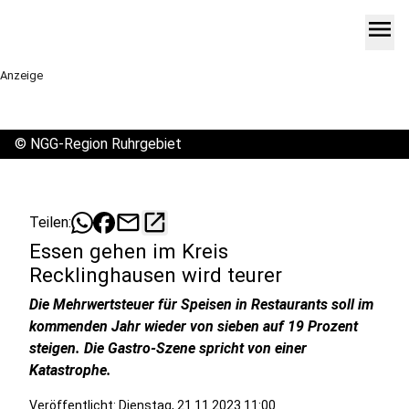
menu
Anzeige
©
NGG-Region Ruhrgebiet
mail
open_in_new
Teilen:
Essen gehen im Kreis
Recklinghausen wird teurer
Die Mehrwertsteuer für Speisen in Restaurants soll im
kommenden Jahr wieder von sieben auf 19 Prozent
steigen. Die Gastro-Szene spricht von einer
Katastrophe.
Veröffentlicht:
Dienstag, 21.11.2023 11:00