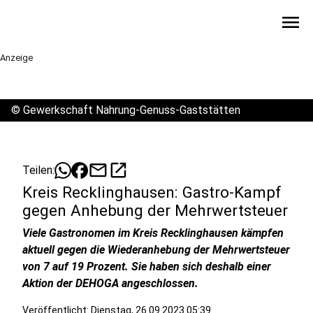
menu
Anzeige
©
Gewerkschaft Nahrung-Genuss-Gaststätten
mail
open_in_new
Teilen:
Kreis Recklinghausen: Gastro-Kampf
gegen Anhebung der Mehrwertsteuer
Viele Gastronomen im Kreis Recklinghausen kämpfen
aktuell gegen die Wiederanhebung der Mehrwertsteuer
von 7 auf 19 Prozent. Sie haben sich deshalb einer
Aktion der DEHOGA angeschlossen.
Veröffentlicht:
Dienstag, 26.09.2023 05:39