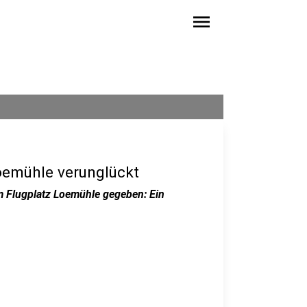
menu
oemühle verunglückt
m Flugplatz Loemühle gegeben: Ein