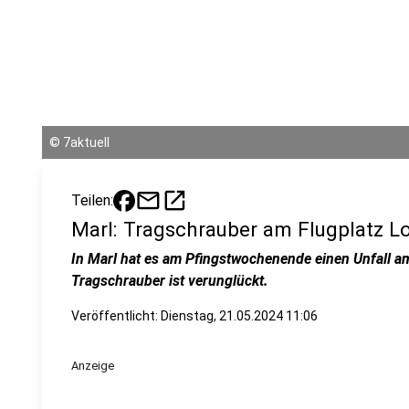
©
7aktuell
mail
open_in_new
Teilen:
Marl: Tragschrauber am Flugplatz L
In Marl hat es am Pfingstwochenende einen Unfall a
Tragschrauber ist verunglückt.
Veröffentlicht:
Dienstag, 21.05.2024 11:06
Anzeige