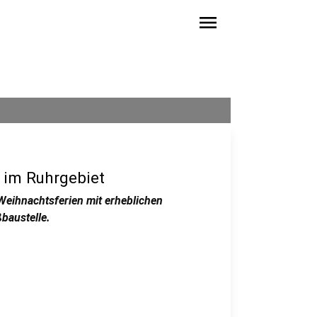
menu
e im Ruhrgebiet
eihnachtsferien mit erheblichen
baustelle.