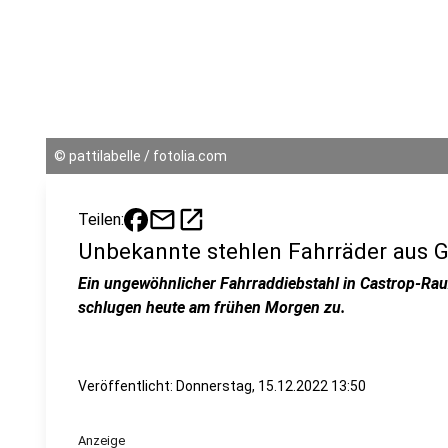
©
pattilabelle / fotolia.com
mail
open_in_new
Teilen:
Unbekannte stehlen Fahrräder aus G
Ein ungewöhnlicher Fahrraddiebstahl in Castrop-Rauxe
schlugen heute am frühen Morgen zu.
Veröffentlicht:
Donnerstag, 15.12.2022 13:50
Anzeige