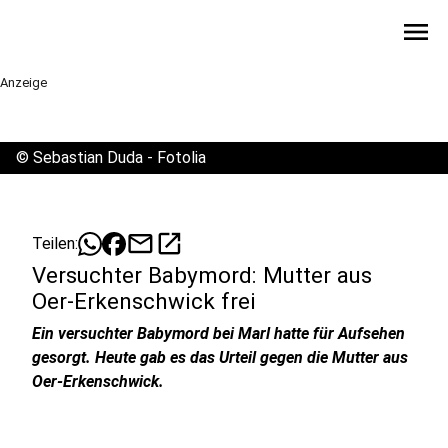
menu
Anzeige
©
Sebastian Duda - Fotolia
mail
open_in_new
Teilen:
Versuchter Babymord: Mutter aus
Oer-Erkenschwick frei
Ein versuchter Babymord bei Marl hatte für Aufsehen
gesorgt. Heute gab es das Urteil gegen die Mutter aus
Oer-Erkenschwick.