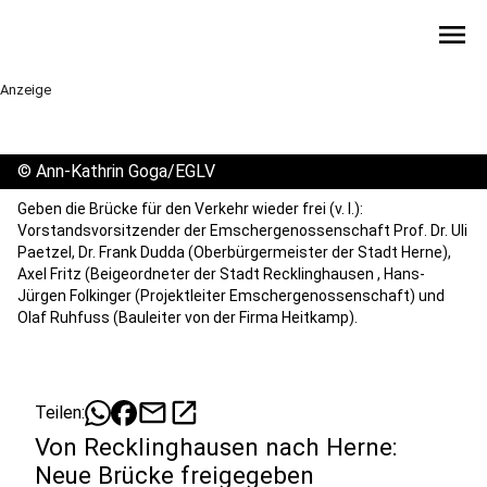
menu
Anzeige
©
Ann-Kathrin Goga/EGLV
Geben die Brücke für den Verkehr wieder frei (v. l.):
Vorstandsvorsitzender der Emschergenossenschaft Prof. Dr. Uli
Paetzel, Dr. Frank Dudda (Oberbürgermeister der Stadt Herne),
Axel Fritz (Beigeordneter der Stadt Recklinghausen , Hans-
Jürgen Folkinger (Projektleiter Emschergenossenschaft) und
Olaf Ruhfuss (Bauleiter von der Firma Heitkamp).
mail
open_in_new
Teilen:
Von Recklinghausen nach Herne:
Neue Brücke freigegeben