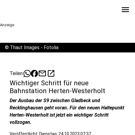
menu
Anzeige
©
Thaut Images - Fotolia
mail
open_in_new
Teilen:
Wichtiger Schritt für neue
Bahnstation Herten-Westerholt
Der Ausbau der S9 zwischen Gladbeck und
Recklinghausen geht voran. Für den neuen Haltepunkt
Herten-Westerholt ist jetzt ein wichtiger Schritt
vollzogen.
Veröffentlicht:
Dienstag, 24.10.2023 07:37