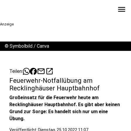
menu
Anzeige
©
Symbolbild / Canva
mail
open_in_new
Teilen:
Feuerwehr-Notfallübung am
Recklinghäuser Hauptbahnhof
Großeinsatz für die Feuerwehr heute am
Recklinghäuser Hauptbahnhof. Es gibt aber keinen
Grund zur Sorge: Es handelt sich nur um eine
Übung.
Veröffentlicht:
Dienstag, 25.10.2022 11:07