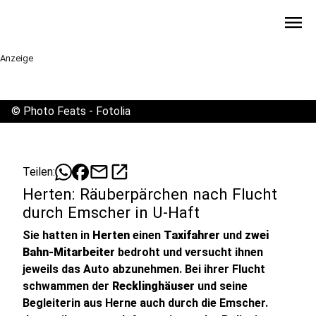
menu
Anzeige
©
Photo Feats - Fotolia
mail
open_in_new
Teilen:
Herten: Räuberpärchen nach Flucht
durch Emscher in U-Haft
Sie hatten in
Herten
einen
Taxifahrer
und
zwei
Bahn-Mitarbeiter
bedroht und versucht ihnen
jeweils das Auto abzunehmen. Bei ihrer Flucht
schwammen der
Recklinghäuser
und seine
Begleiterin aus Herne auch durch die Emscher.