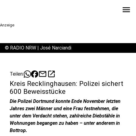
menu
Anzeige
©
RADIO NRW | José Narciandi
mail
open_in_new
Teilen:
Kreis Recklinghausen: Polizei sichert
600 Beweisstücke
Die Polizei Dortmund konnte Ende November letzten
Jahres zwei Männer und eine Frau festnehmen, die
unter dem Verdacht stehen, zahlreiche Diebstähle in
Wohnungen begangen zu haben – unter anderem in
Bottrop.