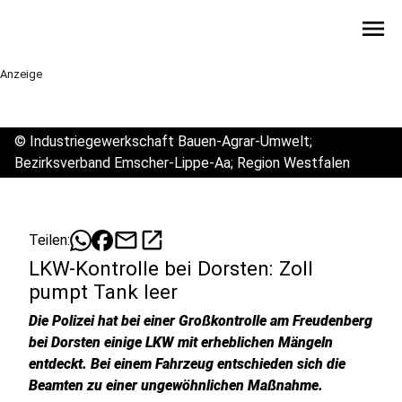
menu
Anzeige
©
Industriegewerkschaft Bauen-Agrar-Umwelt;
Bezirksverband Emscher-Lippe-Aa; Region Westfalen
mail
open_in_new
Teilen:
LKW-Kontrolle bei Dorsten: Zoll
pumpt Tank leer
Die Polizei hat bei einer Großkontrolle am Freudenberg
bei Dorsten einige LKW mit erheblichen Mängeln
entdeckt. Bei einem Fahrzeug entschieden sich die
Beamten zu einer ungewöhnlichen Maßnahme.