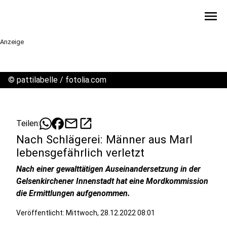
menu
Anzeige
©
pattilabelle / fotolia.com
mail
open_in_new
Teilen:
Nach Schlägerei: Männer aus Marl
lebensgefährlich verletzt
Nach einer gewalttätigen Auseinandersetzung in der
Gelsenkirchener Innenstadt hat eine Mordkommission
die Ermittlungen aufgenommen.
Veröffentlicht:
Mittwoch, 28.12.2022 08:01