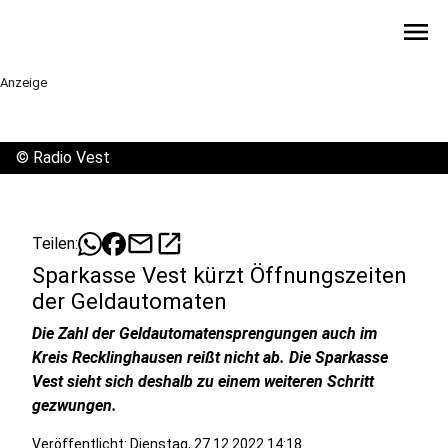
menu
Anzeige
©
Radio Vest
mail
open_in_new
Teilen:
Sparkasse Vest kürzt Öffnungszeiten
der Geldautomaten
Die Zahl der Geldautomatensprengungen auch im
Kreis Recklinghausen reißt nicht ab. Die Sparkasse
Vest sieht sich deshalb zu einem weiteren Schritt
gezwungen.
Veröffentlicht:
Dienstag, 27.12.2022 14:18