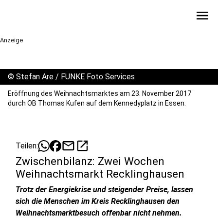
menu
Anzeige
©
Stefan Are / FUNKE Foto Services
Eröffnung des Weihnachtsmarktes am 23. November 2017
durch OB Thomas Kufen auf dem Kennedyplatz in Essen.
mail
open_in_new
Teilen:
Zwischenbilanz: Zwei Wochen
Weihnachtsmarkt Recklinghausen
Trotz der Energiekrise und steigender Preise, lassen
sich die Menschen im Kreis Recklinghausen den
Weihnachtsmarktbesuch offenbar nicht nehmen.