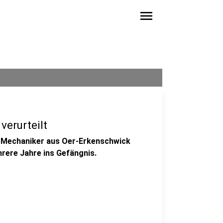
menu
erurteilt
n Mechaniker aus Oer-Erkenschwick
rere Jahre ins Gefängnis.