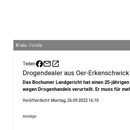
©
lala - Fotolia
mail
open_in_new
Teilen:
Drogendealer aus Oer-Erkenschwick v
Das Bochumer Landgericht hat einen 25-jährige
wegen Drogenhandels verurteilt. Er muss für meh
Veröffentlicht:
Montag, 26.09.2022 16:10
Anzeige