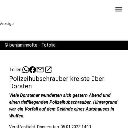
menu
Anzeige
©
benjaminnolte - Fotolia
mail
open_in_new
Teilen:
Polizeihubschrauber kreiste über
Dorsten
Viele Dorstener wunderten sich gestern Abend und
einen tieffliegenden Polizeihubschrauber. Hintergrund
war ein Vorfall auf dem Gelände eines Autohauses in
Wulfen.
Veröffentlicht:
Donnerstag, 05.01.2023 14:11