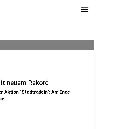
menu
mit neuem Rekord
er Aktion "Stadtradeln": Am Ende
ie.