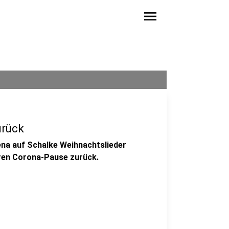
menu
urück
ena auf Schalke Weihnachtslieder
hren Corona-Pause zurück.